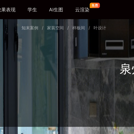
效果表现
学生
AI生图
云渲染
知末案例
/
家装空间
/
样板间
/
叶设计
泉