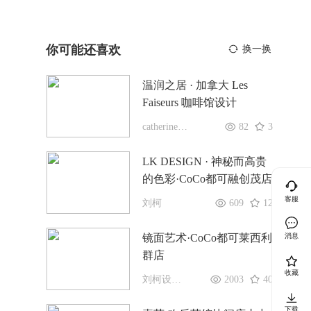
你可能还喜欢
换一换
温润之居 · 加拿大 Les
Faiseurs 咖啡馆设计
catherinecatherine
82
3
LK DESIGN · 神秘而高贵
的色彩·CoCo都可融创茂店
客服
刘柯
609
12
镜面艺术·CoCo都可莱西利
消息
群店
收藏
刘柯设计装饰有限公司
2003
40
下载