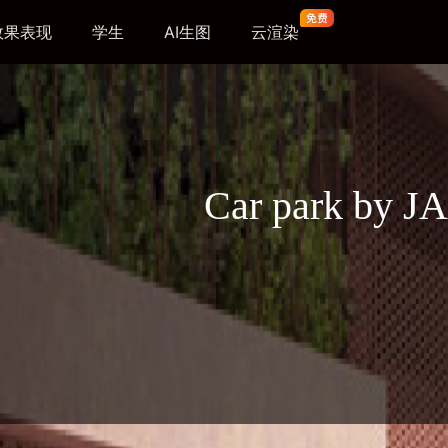
效果表现
学生
AI生图
云渲染
Car park by JA