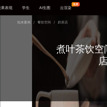
效果表现
学生
AI生图
云渲染
知末案例
/
餐饮空间
/
奶茶店
煮叶茶饮空
店