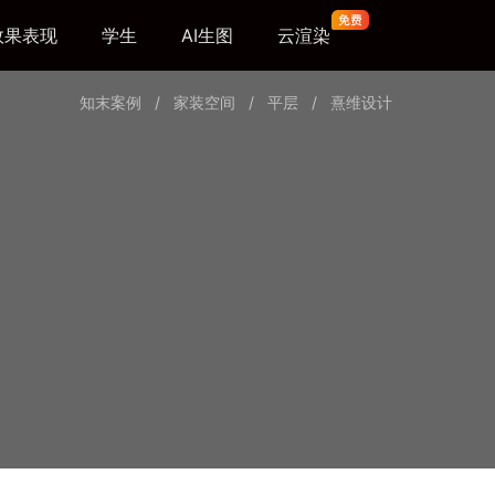
效果表现
学生
AI生图
云渲染
知末案例
/
家装空间
/
平层
/
熹维设计