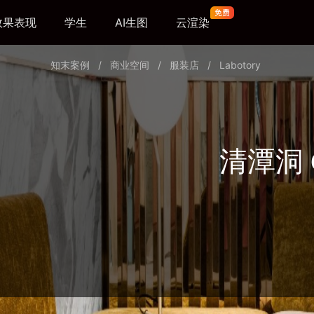
效果表现
学生
AI生图
云渲染
知末案例
/
商业空间
/
服装店
/
Labotory