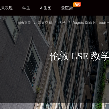
效果表现
学生
AI生图
云渲染
知末案例
/
教育空间
/
大学
/
Rogers Stirk Harbour +
伦敦 LSE 教