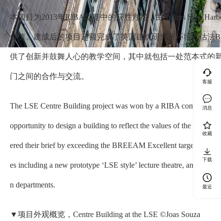
本项目为2013年RIBA竞赛中的获胜方案，由Rogers Stirk H
价值。建成后的项目超额完成了英国建筑研究所环境评估法BR
供了创新并鼓舞人心的教学空间，其中就包括一处范本式的新
门之间的合作与交流。
客服
The LSE Centre Building project was won by a RIBA competition i
消息
opportunity to design a building to reflect the values of the Londo
收藏
ered their brief by exceeding the BREEAM Excellent target to achie
下载
es including a new prototype ‘LSE style’ lecture theatre, and provi
n departments.
最近
▼项目外观概览，Centre Building at the LSE ©Joas Souza