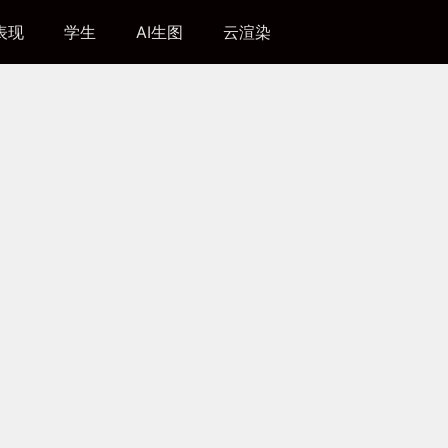
表现
学生
AI生图
云渲染