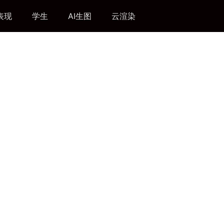
表现
学生
AI生图
云渲染