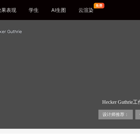
效果表现
学生
AI生图
云渲染
er Guthrie
Hecker Gu
发展起来的基础和设
计师Paul Hec
设计师推荐：
原则驱动的。这种