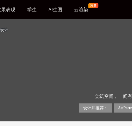
效果表现
学生
AI生图
云渲染
设计
会筑空间，一间有
舒适纯粹的居住环
的。而轻奢则是一
设计师推荐：
ArtPartn
但一定是最适合