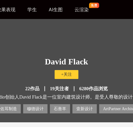
效果表现
学生
AI生图
云渲染
David Flack
+关注
|
|
22作品
19关注者
6280作品浏览
Studio创始人David Flack是一位室内建筑设计师。是受人尊敬
湛，而是在2017年，David Flack与“澳大利亚拯救儿童基金
ubbies。 David Flack致力于为客户提供精心设计的功能性
佐耳制造
穆德设计
石善羊
壹新设计
ArtPartner Archit
实而独特的设计，实现他们所有的空间想象力