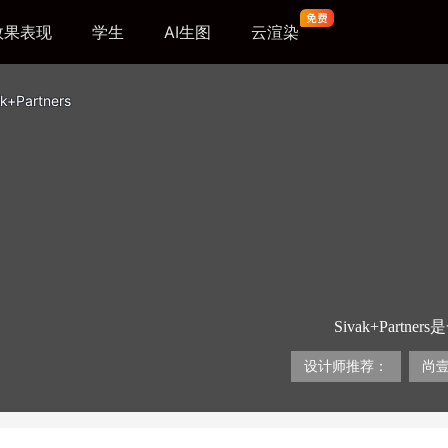
效果表现
学生
AI生图
云渲染
ak+Partners
Sivak+Par
Alexey Gule
喜欢设计和实施大
设计师推荐：
尚
咖啡馆。Sivak