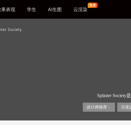
效果表现
学生
AI生图
云渲染
nter Society
Splinter S
Asha Nich
他们强调设计过程
设计师推荐：
示觉