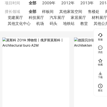
全部
2009年
2012年
2013年
20
项目时间
全部
样板间
其他家装空间
售楼处
擅长领域
党建展厅
科技展厅
汽车展厅
家居展厅
材料展厅
其他文化中心
机场
码头
地铁站
教堂
其他公
客服
消息
收藏
下载
最近