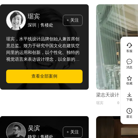
扎哈·哈迪德
4
琚宾
吴滨
5
+ 关注
深圳
售楼处
琚宾，水平线设计品牌创始人兼首席创
意总监。致力于研究中国文化在建筑空
客服
间里的运用和创新，以个性化、独特的
视觉语言来表达设计理念，以全新的视
觉传达来解读中国文化元素。
消息
查看全部案例
收藏
梁志天设计 | 香港 
下载
琚宾
0
0
最近
吴滨
+ 关注
静安
售楼处