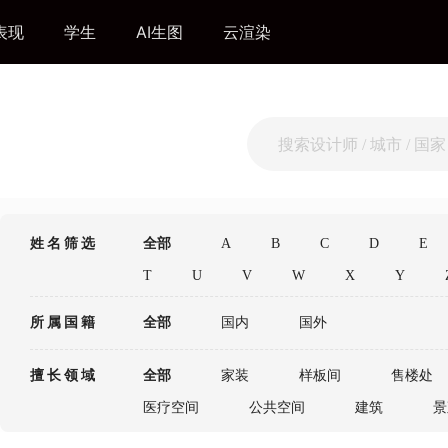
表现
学生
AI生图
云渲染
搜索历史
姓名筛选
全部
A
B
C
D
E
暂无历史记录~
T
U
V
W
X
Y
热门搜索
所属国籍
全部
国内
国外
唐忠汉
1
擅长领域
全部
家装
样板间
售楼处
郑忠CCD
2
医疗空间
公共空间
建筑
景
琚宾
3