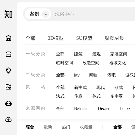
洗浴中心
案例
全部
3D模型
SU模型
贴图材质
一级分类
全部
建筑
景观
家装空间
临时空间
改造空间
地域文化
二级分类
全部
ktv
网咖
酒吧
游乐
风格
全部
新中式
现代
欧式
法式
侘寂
英式
东南亚
来源网站
全部
Behance
Dezeen
houzz
综合
最新
热门
收藏量
全部