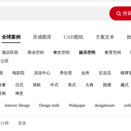
搜
全球案例
灵感图库
CAD图纸
方案文本
酒店民宿
商业空间
餐饮空间
娱乐空间
教育空间
公区
园
电影院
洗浴中心
养生馆
会所
足浴店
棋牌
轻奢
日式
简欧
中式
美式
古典
国潮
藏式
岭南
禅意
Interior Design
Design milk
Wallpaper
designboom
yell
设计师
获奖