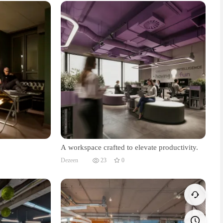
A workspace crafted to elevate productivity.
Dezeen
23
0