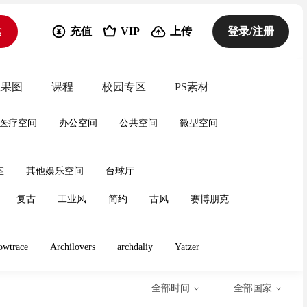
索
充值
VIP
上传
登录/注册
效果图
课程
校园专区
PS素材
医疗空间
办公空间
公共空间
微型空间
室
其他娱乐空间
台球厅
复古
工业风
简约
古风
赛博朋克
owtrace
Archilovers
archdaliy
Yatzer
全部时间
全部国家