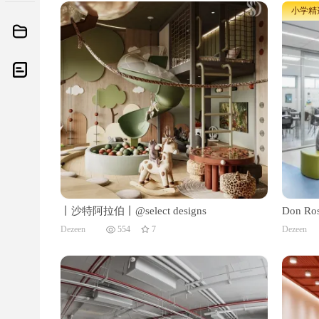
小学精选
丨沙特阿拉伯丨@select designs
Don R
中性洗
Dezeen
554
7
Dezeen