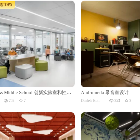
TOP5
oss Middle School 创新实验室和性别
Andromeda 录音室设计
手间设计
752
7
Daniela Boni
253
2