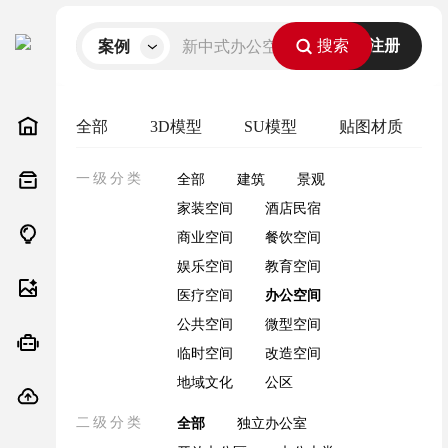
新中式办公空间
案例
搜索
充值
VIP
上传
登录/注册
全部
3D模型
SU模型
贴图材质
一级分类
全部
建筑
景观
家装空间
酒店民宿
商业空间
餐饮空间
娱乐空间
教育空间
医疗空间
办公空间
公共空间
微型空间
临时空间
改造空间
地域文化
公区
二级分类
全部
独立办公室