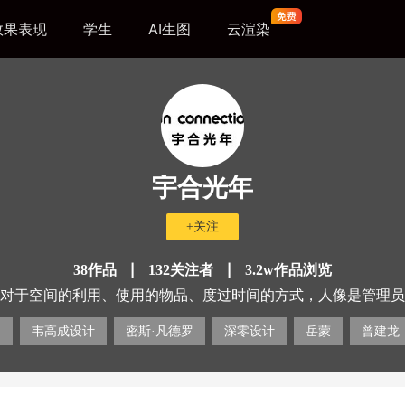
效果表现
学生
AI生图
云渲染
宇合光年
+关注
|
|
38作品
132关注者
3.2w作品浏览
对于空间的利用、使用的物品、度过时间的方式，人像是管理员
物品、情绪、时间，找寻最适宜的位置。
：
韦高成设计
密斯·凡德罗
深零设计
岳蒙
曾建龙